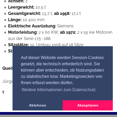
Achsen:
2
Leergewicht:
10,5 t
Gesamtgewicht:
13,7 t,
ab 1958:
17,1 t
Länge:
10 400 mm
Elektrische Ausrüstung:
Siemens
Motorleistung:
2 x 60 KW,
ab 1972:
2 x 55 kw Motoren
aus der Serie 175 -188
Sitzplätze:
12, Umbau 1958 auf 18 Sitze
Stehplätze:
59, ab 1958: 70 Stehplätze
Auf dieser Website werden Session-Cookies
gesetzt, die technisch erforderlich sind. Sie
Quellennachweis Bild
können aber entscheiden, ob Nutzungsdaten
zu statistischen bzw. Marketingzwecken von
Jürgen Steinbrecher
Ihnen erfasst werden dürfen.
Weitere Informationen zum Datenschutz.
Ablehnen
Akzeptieren