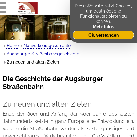
Diese Website nutzt Cookies,
um bestmögliche
Funktionalität bieten zu
können.
Mehr Infos
Ok, verstanden
Home
Nahverkehrsgeschichte
Augsburger Straßenbahngeschichte
Zu neuen und alten Zielen
Die Geschichte der Augsburger
Straßenbahn
Zu neuen und alten Zielen
Ende der 80er und Anfang der 90er Jahre des letzten
Jahrhunderts setzte in ganz Europa eine Entwicklung ein,
welche die Straßenbahn wieder als kostengünstiges und
unverzichtbares Verkehrsmittel in Großstädten und