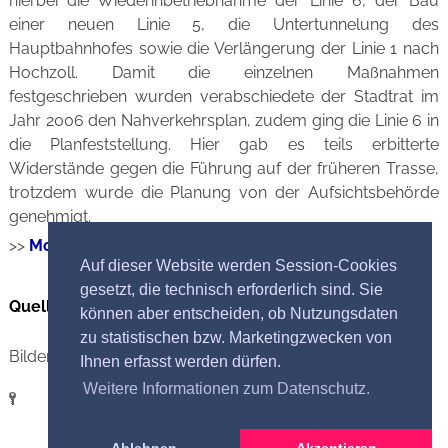
hierbei die Wiederinbetriebnahme der Linie 6, der Bau
einer neuen Linie 5, die Untertunnelung des
Hauptbahnhofes sowie die Verlängerung der Linie 1 nach
Hochzoll. Damit die einzelnen Maßnahmen
festgeschrieben wurden verabschiedete der Stadtrat im
Jahr 2006 den Nahverkehrsplan, zudem ging die Linie 6 in
die Planfeststellung. Hier gab es teils erbitterte
Widerstände gegen die Führung auf der früheren Trasse,
trotzdem wurde die Planung von der Aufsichtsbehörde
genehmigt.
>>
Mobilitätsdrehscheibe Augsburg
Auf dieser Website werden Session-Cookies
gesetzt, die technisch erforderlich sind. Sie
Quellennachweis der gezeigten Bilder
können aber entscheiden, ob Nutzungsdaten
zu statistischen bzw. Marketingzwecken von
Bilder: Walter König, Heinz Landherr, Jürgen Steinbrecher
Ihnen erfasst werden dürfen.
Weitere Informationen zum Datenschutz.