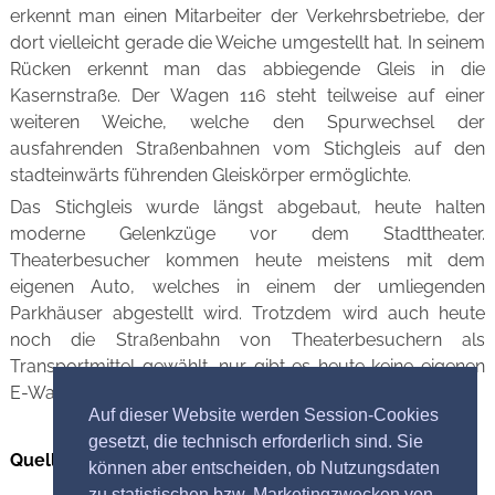
erkennt man einen Mitarbeiter der Verkehrsbetriebe, der
dort vielleicht gerade die Weiche umgestellt hat. In seinem
Rücken erkennt man das abbiegende Gleis in die
Kasernstraße. Der Wagen 116 steht teilweise auf einer
weiteren Weiche, welche den Spurwechsel der
ausfahrenden Straßenbahnen vom Stichgleis auf den
stadteinwärts führenden Gleiskörper ermöglichte.
Das Stichgleis wurde längst abgebaut, heute halten
moderne Gelenkzüge vor dem Stadttheater.
Theaterbesucher kommen heute meistens mit dem
eigenen Auto, welches in einem der umliegenden
Parkhäuser abgestellt wird. Trotzdem wird auch heute
noch die Straßenbahn von Theaterbesuchern als
Transportmittel gewählt, nur gibt es heute keine eigenen
E-Wagen mehr nach der Vorstellung.
Auf dieser Website werden Session-Cookies
gesetzt, die technisch erforderlich sind. Sie
Quellennachweis Bild
können aber entscheiden, ob Nutzungsdaten
zu statistischen bzw. Marketingzwecken von