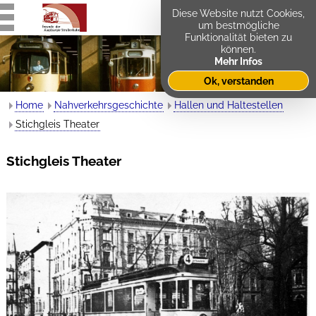
Diese Website nutzt Cookies,
um bestmögliche
Funktionalität bieten zu
können.
Mehr Infos
Ok, verstanden
Home
Nahverkehrsgeschichte
Hallen und Haltestellen
Stichgleis Theater
Stichgleis Theater