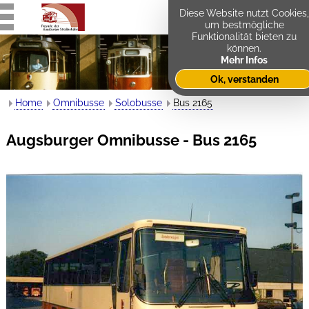
Diese Website nutzt Cookies,
um bestmögliche
Funktionalität bieten zu
können.
Mehr Infos
Ok, verstanden
Home
Omnibusse
Solobusse
Bus 2165
Augsburger Omnibusse - Bus 2165