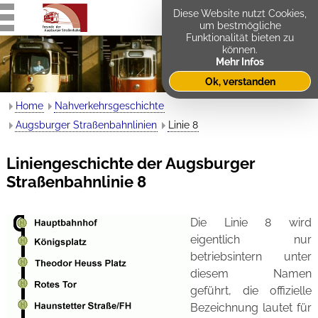
Diese Website nutzt Cookies,
um bestmögliche
Funktionalität bieten zu
können.
Mehr Infos
Ok, verstanden
Home
Nahverkehrsgeschichte
Augsburger Straßenbahnlinien
Linie 8
Liniengeschichte der Augsburger
Straßenbahnlinie 8
Die Linie 8 wird
eigentlich nur
betriebsintern unter
diesem Namen
geführt, die offizielle
Bezeichnung lautet für