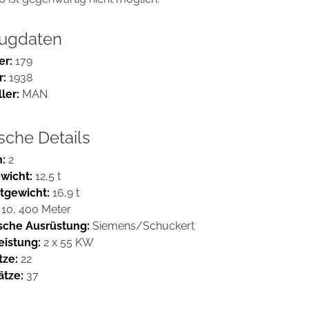
eugdaten
r:
179
r:
1938
ler:
MAN
sche Details
:
2
wicht:
12,5 t
tgewicht:
16,9 t
10, 400 Meter
ische Ausrüstung:
Siemens/Schuckert
eistung:
2 x 55 KW
tze:
22
ätze:
37