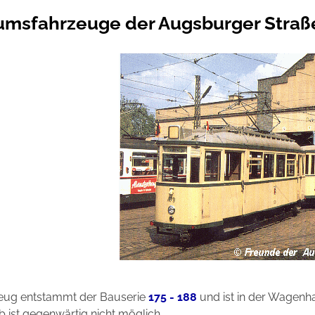
msfahrzeuge der Augsburger Straß
eug entstammt der Bauserie
175 - 188
und ist in der Wagenha
b ist gegenwärtig nicht möglich.