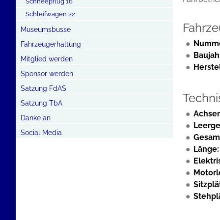
Schneepflug 16
Schleifwagen 22
Fahrz
Museumsbusse
Numme
Fahrzeugerhaltung
Baujah
Mitglied werden
Herstel
Sponsor werden
Satzung FdAS
Techni
Satzung TbA
Achsen
Danke an
Leerge
Social Media
Gesam
Länge:
Elektr
Motorl
Sitzplä
Stehpl