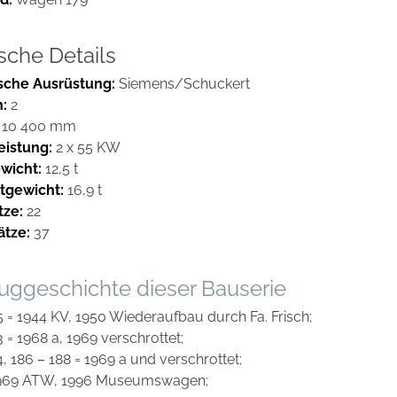
sche Details
ische Ausrüstung:
Siemens/Schuckert
n:
2
10 400 mm
eistung:
2 x 55 KW
wicht:
12,5 t
tgewicht:
16,9 t
tze:
22
ätze:
37
uggeschichte dieser Bauserie
5 = 1944 KV, 1950 Wiederaufbau durch Fa. Frisch;
3 = 1968 a, 1969 verschrottet;
4, 186 – 188 = 1969 a und verschrottet;
1969 ATW, 1996 Museumswagen;