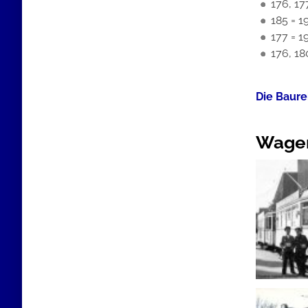
176, 17
185 = 
177 = 1
176, 18
Die Baurei
Wagen