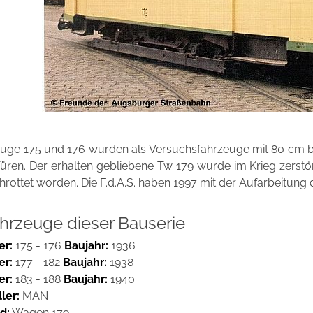
uge 175 und 176 wurden als Versuchsfahrzeuge mit 80 cm brei
Türen. Der erhalten gebliebene Tw 179 wurde im Krieg zerstö
hrottet worden. Die F.d.A.S. haben 1997 mit der Aufarbeitun
ahrzeuge dieser Bauserie
r:
175 - 176
Baujahr:
1936
er:
177 - 182
Baujahr:
1938
r:
183 - 188
Baujahr:
1940
ler:
MAN
d:
Wagen 179