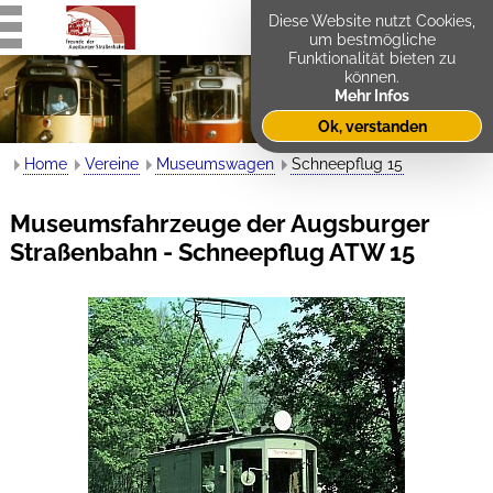
Diese Website nutzt Cookies,
um bestmögliche
Funktionalität bieten zu
können.
Mehr Infos
Ok, verstanden
Home
Vereine
Museumswagen
Schneepflug 15
Museumsfahrzeuge der Augsburger
Straßenbahn - Schneepflug ATW 15