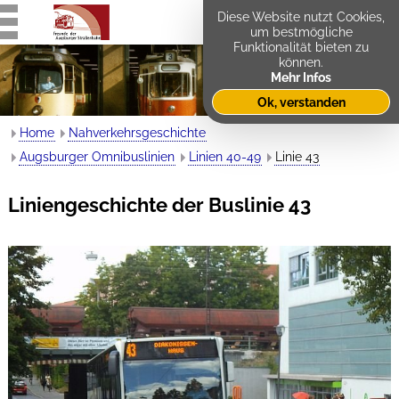
Diese Website nutzt Cookies,
um bestmögliche
Funktionalität bieten zu
können.
Mehr Infos
Ok, verstanden
Home
Nahverkehrsgeschichte
Augsburger Omnibuslinien
Linien 40-49
Linie 43
Liniengeschichte der Buslinie 43