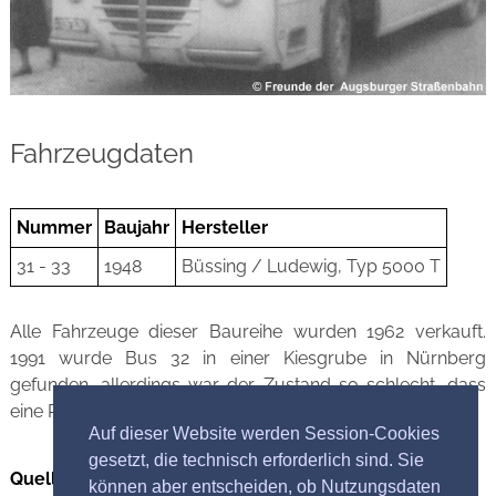
Fahrzeugdaten
Nummer
Baujahr
Hersteller
31 - 33
1948
Büssing / Ludewig, Typ 5000 T
Alle Fahrzeuge dieser Baureihe wurden 1962 verkauft.
1991 wurde Bus 32 in einer Kiesgrube in Nürnberg
gefunden, allerdings war der Zustand so schlecht, dass
eine Restaurierung nicht mehr möglich war.
Auf dieser Website werden Session-Cookies
gesetzt, die technisch erforderlich sind. Sie
Quellennachweis Bild
können aber entscheiden, ob Nutzungsdaten