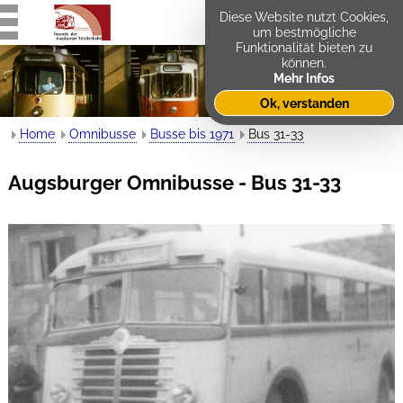
Diese Website nutzt Cookies,
um bestmögliche
Funktionalität bieten zu
können.
Mehr Infos
Ok, verstanden
Home
Omnibusse
Busse bis 1971
Bus 31-33
Augsburger Omnibusse - Bus 31-33