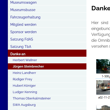
Museumswagen
Danke
Museumsbusse
Fahrzeugerhaltung
Hier sind
Mitglied werden
eingebund
Sponsor werden
Verfügung
Satzung FdAS
die Omnib
versehen s
Satzung TbA
Danke an
Herbert Waßner
Jürgen Steinbrecher
Heinz Landherr
Rüdiger Frey
Hubert Königer
Ludger Kenning
Thomas Oberkalmsteiner
SWA Augsburg