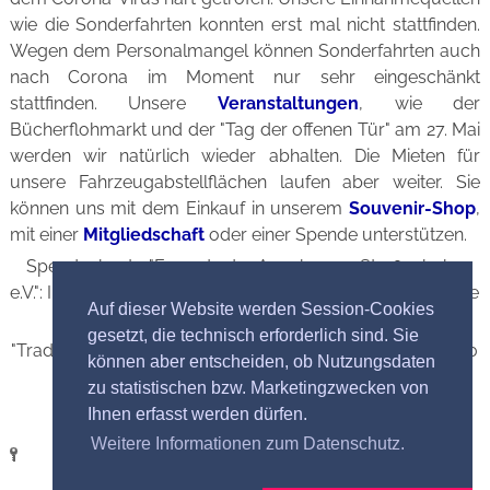
wie die Sonderfahrten konnten erst mal nicht stattfinden.
Wegen dem Personalmangel können Sonderfahrten auch
nach Corona im Moment nur sehr eingeschänkt
stattfinden. Unsere
Veranstaltungen
, wie der
Bücherflohmarkt und der "Tag der offenen Tür" am 27. Mai
werden wir natürlich wieder abhalten. Die Mieten für
unsere Fahrzeugabstellflächen laufen aber weiter. Sie
können uns mit dem Einkauf in unserem
Souvenir-Shop
,
mit einer
Mitgliedschaft
oder einer Spende unterstützen.
Spendenkonto "Freunde der Augsburger Straßenbahn
e.V.": IBAN DE21 7205 0000 0000 6549 47 Stadtsparkasse
Auf dieser Website werden Session-Cookies
Augsburg
gesetzt, die technisch erforderlich sind. Sie
"Traditionsbus Augsburg e.V.": IBAN DE42 7315 0000 0030
können aber entscheiden, ob Nutzungsdaten
8896 53 Sparkasse Schwaben-Bodensee
zu statistischen bzw. Marketingzwecken von
Vielen Dank!
Ihnen erfasst werden dürfen.
Weitere Informationen zum Datenschutz.