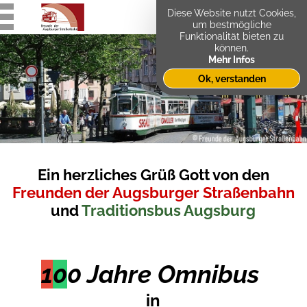
Diese Website nutzt Cookies,
um bestmögliche
Funktionalität bieten zu
können.
Mehr Infos
Ok, verstanden
Ein herzliches Grüß Gott von den
Freunden der Augsburger Straßenbahn
und
Traditionsbus Augsburg
1
0
0
Jahre Omnibus
in